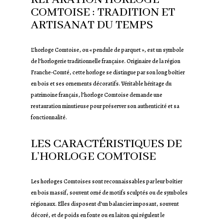
COMTOISE : TRADITION ET
ARTISANAT DU TEMPS
L’horloge Comtoise, ou « pendule de parquet », est un symbole
de l’horlogerie traditionnelle française. Originaire de la région
Franche-Comté, cette horloge se distingue par son long boîtier
en bois et ses ornements décoratifs. Véritable héritage du
patrimoine français, l’horloge Comtoise demande une
restauration minutieuse pour préserver son authenticité et sa
fonctionnalité.
LES CARACTÉRISTIQUES DE
L’HORLOGE COMTOISE
Les horloges Comtoises sont reconnaissables par leur boîtier
en bois massif, souvent orné de motifs sculptés ou de symboles
régionaux. Elles disposent d’un balancier imposant, souvent
décoré, et de poids en fonte ou en laiton qui régulent le