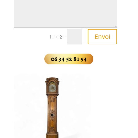
Envoi
=
11 + 2
06 34 52 81 54